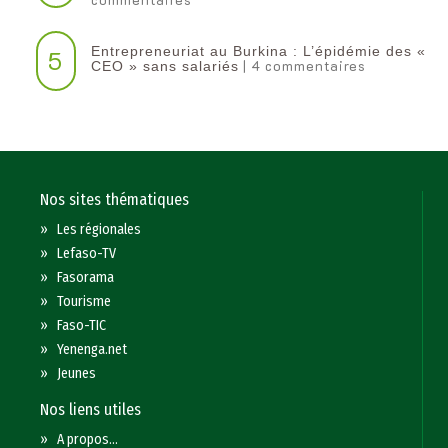
Entrepreneuriat au Burkina : L’épidémie des «
5
| 4 commentaires
CEO » sans salariés
Nos sites thématiques
»
Les régionales
»
Lefaso-TV
»
Fasorama
»
Tourisme
»
Faso-TIC
»
Yenenga.net
»
Jeunes
Nos liens utiles
»
A propos...