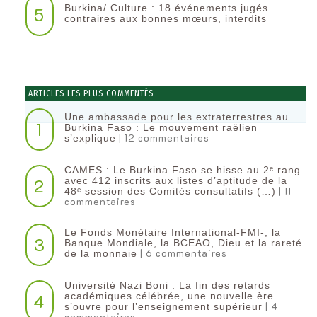
Burkina/ Culture : 18 événements jugés
5
contraires aux bonnes mœurs, interdits
ARTICLES LES PLUS COMMENTÉS
Une ambassade pour les extraterrestres au
1
Burkina Faso : Le mouvement raëlien
| 12 commentaires
s’explique
CAMES : Le Burkina Faso se hisse au 2ᵉ rang
2
avec 412 inscrits aux listes d’aptitude de la
| 11
48ᵉ session des Comités consultatifs (…)
commentaires
Le Fonds Monétaire International-FMI-, la
3
Banque Mondiale, la BCEAO, Dieu et la rareté
| 6 commentaires
de la monnaie
Université Nazi Boni : La fin des retards
4
académiques célébrée, une nouvelle ère
| 4
s’ouvre pour l’enseignement supérieur
commentaires