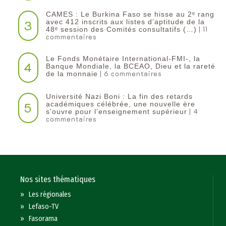
CAMES : Le Burkina Faso se hisse au 2ᵉ rang
3
avec 412 inscrits aux listes d’aptitude de la
| 11
48ᵉ session des Comités consultatifs (…)
commentaires
Le Fonds Monétaire International-FMI-, la
4
Banque Mondiale, la BCEAO, Dieu et la rareté
| 6 commentaires
de la monnaie
Université Nazi Boni : La fin des retards
5
académiques célébrée, une nouvelle ère
| 4
s’ouvre pour l’enseignement supérieur
commentaires
Nos sites thématiques
»
Les régionales
»
Lefaso-TV
»
Fasorama