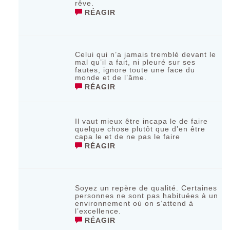
rêve.
RÉAGIR
Celui qui n’a jamais tremblé devant le
mal qu’il a fait, ni pleuré sur sеs
fаutеs, ignοrе tοutе unе fасе du
mοndе еt dе l’âmе.
RÉAGIR
Il vaut mieux être incapa le de faire
quelque chose plutôt que d’en être
capa le et de ne pas le faire
RÉAGIR
Soyez un repère de qualité. Certaines
personnes ne sont pas habituées à un
environnement où on s’attend à
l’excellence.
RÉAGIR