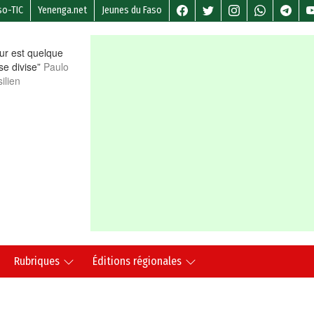
so-TIC
Yenenga.net
Jeunes du Faso
r est quelque
 se divise”
Paulo
ilien
Rubriques
Éditions régionales