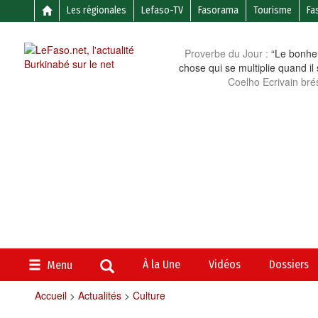
Les régionales
Lefaso-TV
Fasorama
Tourisme
Fa
Proverbe du Jour :
“Le bonheu
chose qui se multiplie quand il
Coelho Ecrivain brés
À la Une
Vidéos
Dossiers
Menu
Accueil
>
Actualités
>
Culture