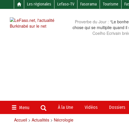
Les régionales
Lefaso-TV
Fasorama
Tourisme
Fa
Proverbe du Jour :
“Le bonheu
chose qui se multiplie quand il
Coelho Ecrivain brés
À la Une
Vidéos
Dossiers
Menu
Accueil
>
Actualités
>
Nécrologie