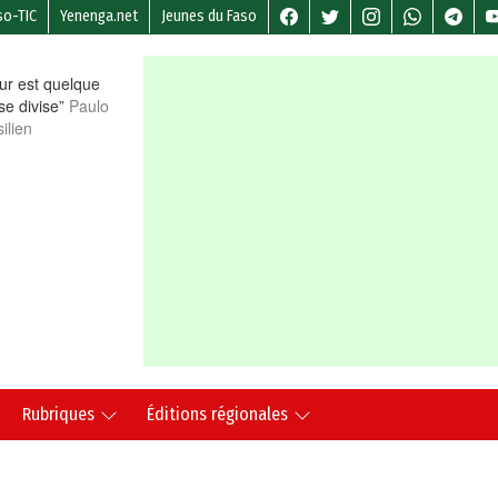
so-TIC
Yenenga.net
Jeunes du Faso
r est quelque
 se divise”
Paulo
ilien
Rubriques
Éditions régionales