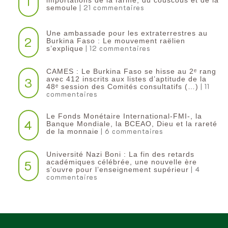
1
importations de la farine, du couscous et de la
| 21 commentaires
semoule
Une ambassade pour les extraterrestres au
2
Burkina Faso : Le mouvement raëlien
| 12 commentaires
s’explique
CAMES : Le Burkina Faso se hisse au 2ᵉ rang
3
avec 412 inscrits aux listes d’aptitude de la
| 11
48ᵉ session des Comités consultatifs (…)
commentaires
Le Fonds Monétaire International-FMI-, la
4
Banque Mondiale, la BCEAO, Dieu et la rareté
| 6 commentaires
de la monnaie
Université Nazi Boni : La fin des retards
5
académiques célébrée, une nouvelle ère
| 4
s’ouvre pour l’enseignement supérieur
commentaires