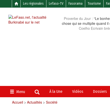
Les régionales
Lefaso-TV
Fasorama
Tourisme
Fa
Proverbe du Jour :
“Le bonheu
chose qui se multiplie quand il
Coelho Ecrivain brés
À la Une
Vidéos
Dossiers
Menu
Accueil
>
Actualités
>
Société