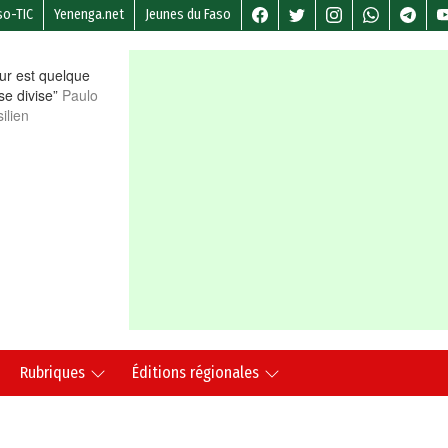
so-TIC
Yenenga.net
Jeunes du Faso
r est quelque
 se divise”
Paulo
ilien
Rubriques
Éditions régionales