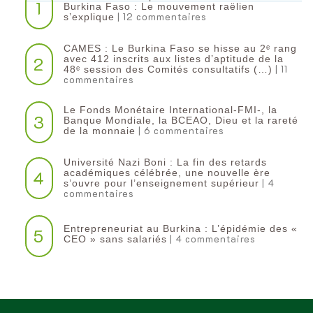
1
Burkina Faso : Le mouvement raëlien
| 12 commentaires
s’explique
CAMES : Le Burkina Faso se hisse au 2ᵉ rang
2
avec 412 inscrits aux listes d’aptitude de la
| 11
48ᵉ session des Comités consultatifs (…)
commentaires
Le Fonds Monétaire International-FMI-, la
3
Banque Mondiale, la BCEAO, Dieu et la rareté
| 6 commentaires
de la monnaie
Université Nazi Boni : La fin des retards
4
académiques célébrée, une nouvelle ère
| 4
s’ouvre pour l’enseignement supérieur
commentaires
Entrepreneuriat au Burkina : L’épidémie des «
5
| 4 commentaires
CEO » sans salariés