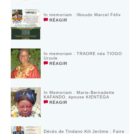
In memoriam : Ilboudo Marcel Félix
RÉAGIR
In memoriam : TRAORE née TIOGO
Ursule
RÉAGIR
In Memoriam : Marie-Bernadette
KAFANDO, épouse KIENTEGA
RÉAGIR
Décès de Tindano Kili Jerôme : Faire