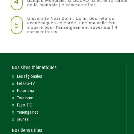
4
Banque Mondiale, la BCEAO, Dieu et la rareté
| 6 commentaires
de la monnaie
Université Nazi Boni : La fin des retards
5
académiques célébrée, une nouvelle ère
| 4
s’ouvre pour l’enseignement supérieur
commentaires
Nos sites thématiques
»
Les régionales
»
Lefaso-TV
»
Fasorama
»
Tourisme
»
Faso-TIC
»
Yenenga.net
»
Jeunes
Nos liens utiles