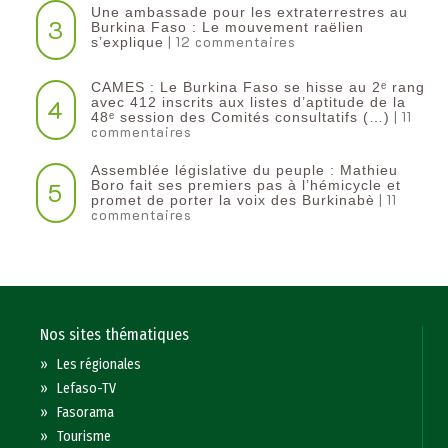
Une ambassade pour les extraterrestres au
3
Burkina Faso : Le mouvement raëlien
| 12 commentaires
s’explique
CAMES : Le Burkina Faso se hisse au 2ᵉ rang
4
avec 412 inscrits aux listes d’aptitude de la
| 11
48ᵉ session des Comités consultatifs (…)
commentaires
Assemblée législative du peuple : Mathieu
5
Boro fait ses premiers pas à l’hémicycle et
| 11
promet de porter la voix des Burkinabè
commentaires
Nos sites thématiques
»
Les régionales
»
Lefaso-TV
»
Fasorama
»
Tourisme