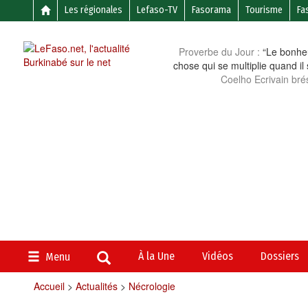
Les régionales
Lefaso-TV
Fasorama
Tourisme
Fa
Proverbe du Jour :
“Le bonheu
chose qui se multiplie quand il
Coelho Ecrivain brés
À la Une
Vidéos
Dossiers
Menu
Accueil
>
Actualités
>
Nécrologie