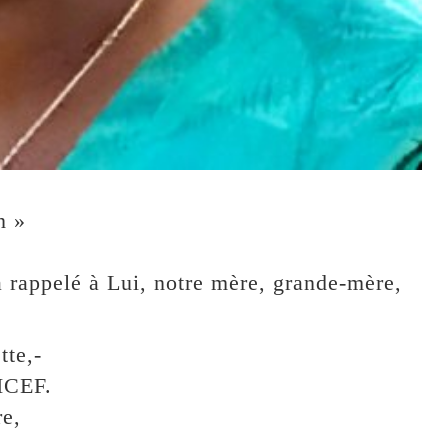
n »
a rappelé à Lui, notre mère, grande-mère,
te,-
ICEF.
re,