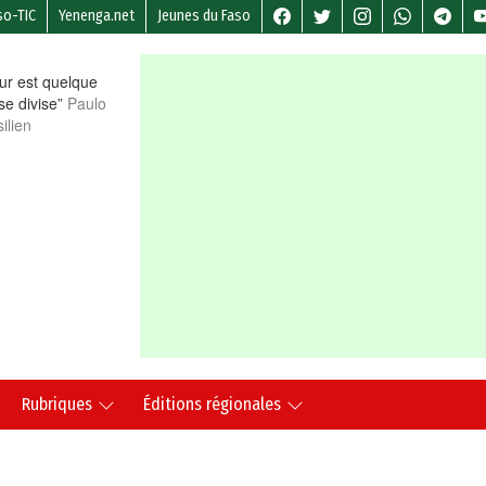
so-TIC
Yenenga.net
Jeunes du Faso
r est quelque
 se divise”
Paulo
ilien
Rubriques
Éditions régionales