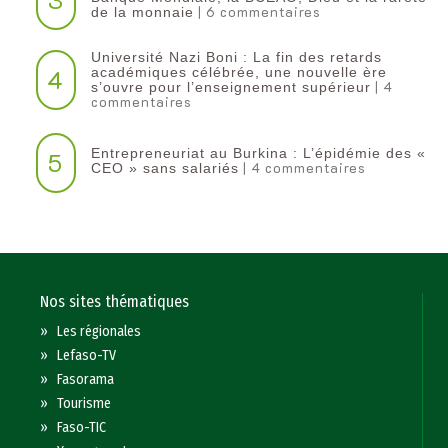
| 6 commentaires
de la monnaie
Université Nazi Boni : La fin des retards
4
académiques célébrée, une nouvelle ère
| 4
s’ouvre pour l’enseignement supérieur
commentaires
Entrepreneuriat au Burkina : L’épidémie des «
5
| 4 commentaires
CEO » sans salariés
Nos sites thématiques
»
Les régionales
»
Lefaso-TV
»
Fasorama
»
Tourisme
»
Faso-TIC