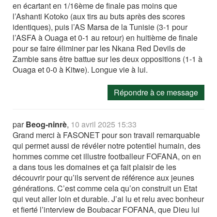
en écartant en 1/16ème de finale pas moins que
l’Ashanti Kotoko (aux tirs au buts après des scores
identiques), puis l’AS Marsa de la Tunisie (3-1 pour
l’ASFA à Ouaga et 0-1 au retour) en huitième de finale
pour se faire éliminer par les Nkana Red Devils de
Zambie sans être battue sur les deux oppositions (1-1 à
Ouaga et 0-0 à Kitwe). Longue vie à lui.
Répondre à ce message
par
Beog-ninrè
,
10 avril 2025 15:33
Grand merci à FASONET pour son travail remarquable
qui permet aussi de révéler notre potentiel humain, des
hommes comme cet illustre footballeur FOFANA, on en
a dans tous les domaines et ça fait plaisir de les
découvrir pour qu’ils servent de référence aux jeunes
générations. C’est comme cela qu’on construit un Etat
qui veut aller loin et durable. J’ai lu et relu avec bonheur
et fierté l’interview de Boubacar FOFANA, que Dieu lui