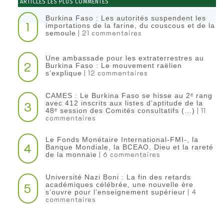
ARTICLES LES PLUS COMMENTÉS
Burkina Faso : Les autorités suspendent les
1
importations de la farine, du couscous et de la
| 21 commentaires
semoule
Une ambassade pour les extraterrestres au
2
Burkina Faso : Le mouvement raëlien
| 12 commentaires
s’explique
CAMES : Le Burkina Faso se hisse au 2ᵉ rang
3
avec 412 inscrits aux listes d’aptitude de la
| 11
48ᵉ session des Comités consultatifs (…)
commentaires
Le Fonds Monétaire International-FMI-, la
4
Banque Mondiale, la BCEAO, Dieu et la rareté
| 6 commentaires
de la monnaie
Université Nazi Boni : La fin des retards
5
académiques célébrée, une nouvelle ère
| 4
s’ouvre pour l’enseignement supérieur
commentaires