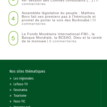
| 11
48ᵉ session des Comités consultatifs (…)
commentaires
Assemblée législative du peuple : Mathieu
4
Boro fait ses premiers pas à l’hémicycle et
| 10
promet de porter la voix des Burkinabè
commentaires
Le Fonds Monétaire International-FMI-, la
5
Banque Mondiale, la BCEAO, Dieu et la rareté
| 6 commentaires
de la monnaie
Nos sites thématiques
»
Les régionales
»
Lefaso-TV
»
Fasorama
»
Tourisme
»
Faso-TIC