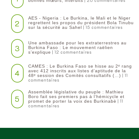
| 20 commentaires
bonnes mœurs, interdits
AES - Nigeria : Le Burkina, le Mali et le Niger
2
regrettent les propos du président Bola Tinubu
| 15 commentaires
sur la sécurité au Sahel
Une ambassade pour les extraterrestres au
3
Burkina Faso : Le mouvement raëlien
| 12 commentaires
s’explique
CAMES : Le Burkina Faso se hisse au 2ᵉ rang
4
avec 412 inscrits aux listes d’aptitude de la
| 11
48ᵉ session des Comités consultatifs (…)
commentaires
Assemblée législative du peuple : Mathieu
5
Boro fait ses premiers pas à l’hémicycle et
| 11
promet de porter la voix des Burkinabè
commentaires