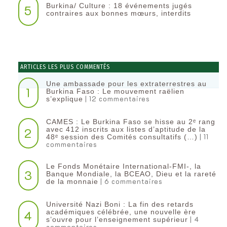
Burkina/ Culture : 18 événements jugés
5
contraires aux bonnes mœurs, interdits
ARTICLES LES PLUS COMMENTÉS
Une ambassade pour les extraterrestres au
1
Burkina Faso : Le mouvement raëlien
| 12 commentaires
s’explique
CAMES : Le Burkina Faso se hisse au 2ᵉ rang
2
avec 412 inscrits aux listes d’aptitude de la
| 11
48ᵉ session des Comités consultatifs (…)
commentaires
Le Fonds Monétaire International-FMI-, la
3
Banque Mondiale, la BCEAO, Dieu et la rareté
| 6 commentaires
de la monnaie
Université Nazi Boni : La fin des retards
4
académiques célébrée, une nouvelle ère
| 4
s’ouvre pour l’enseignement supérieur
commentaires