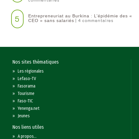
Entrepreneuriat au Burkina : L’épidémie des «
5
| 4 commentaires
CEO » sans salariés
Nos sites thématiques
»
Les régionales
»
Lefaso-TV
»
Fasorama
»
Tourisme
»
Faso-TIC
»
Yenenga.net
»
Jeunes
Nos liens utiles
»
A propos...