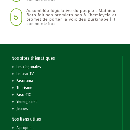
Assemblée législative du peuple : Mathieu
5
Boro fait ses premiers pas à l’hémicycle et
| 11
promet de porter la voix des Burkinabè
commentaires
Nos sites thématiques
»
Les régionales
»
Lefaso-TV
»
Fasorama
»
Tourisme
»
Faso-TIC
»
Yenenga.net
»
Jeunes
Nos liens utiles
»
A propos...