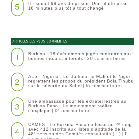
Il risquait 99 ans de prison. Une photo prise
5
18 minutes plus tôt a tout changé
ARTICLES LES PLUS COMMENTÉS
Burkina : 18 événements jugés contraires aux
1
| 20 commentaires
bonnes mœurs, interdits
AES - Nigeria : Le Burkina, le Mali et le Niger
2
regrettent les propos du président Bola Tinubu
| 15 commentaires
sur la sécurité au Sahel
Une ambassade pour les extraterrestres au
3
Burkina Faso : Le mouvement raëlien
| 12 commentaires
s’explique
CAMES : Le Burkina Faso se hisse au 2ᵉ rang
4
avec 412 inscrits aux listes d’aptitude de la
| 11
48ᵉ session des Comités consultatifs (…)
commentaires