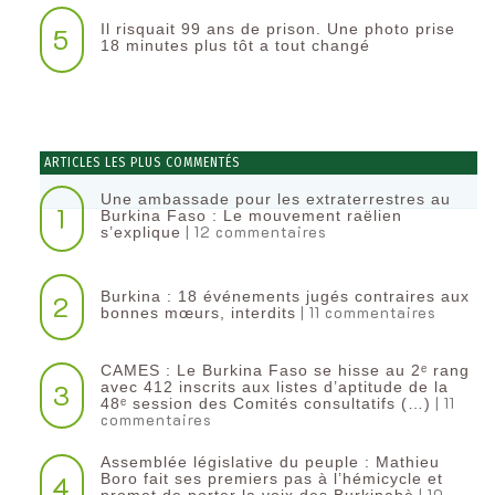
Il risquait 99 ans de prison. Une photo prise
5
18 minutes plus tôt a tout changé
ARTICLES LES PLUS COMMENTÉS
Une ambassade pour les extraterrestres au
1
Burkina Faso : Le mouvement raëlien
| 12 commentaires
s’explique
Burkina : 18 événements jugés contraires aux
2
| 11 commentaires
bonnes mœurs, interdits
CAMES : Le Burkina Faso se hisse au 2ᵉ rang
3
avec 412 inscrits aux listes d’aptitude de la
| 11
48ᵉ session des Comités consultatifs (…)
commentaires
Assemblée législative du peuple : Mathieu
4
Boro fait ses premiers pas à l’hémicycle et
| 10