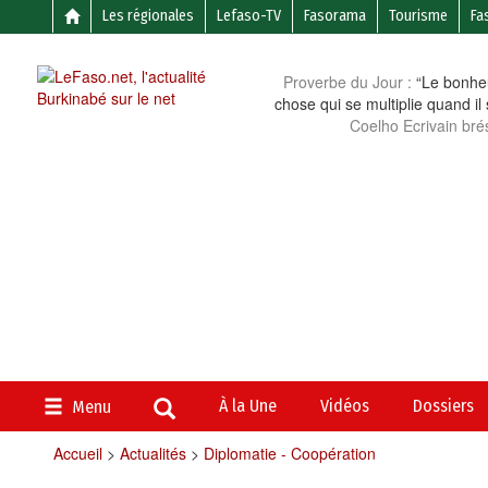
Les régionales
Lefaso-TV
Fasorama
Tourisme
Fa
Proverbe du Jour :
“Le bonheu
chose qui se multiplie quand il
Coelho Ecrivain brés
À la Une
Vidéos
Dossiers
Menu
Accueil
>
Actualités
>
Diplomatie - Coopération