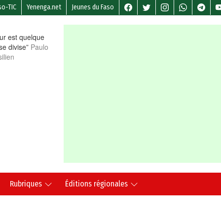
so-TIC
Yenenga.net
Jeunes du Faso
r est quelque
 se divise”
Paulo
ilien
Rubriques
Éditions régionales