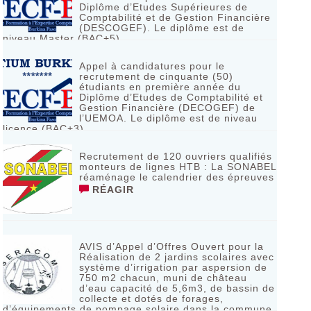
Diplôme d’Etudes Supérieures de
Comptabilité et de Gestion Financière
(DESCOGEF). Le diplôme est de
niveau Master (BAC+5)
RÉAGIR
Appel à candidatures pour le
recrutement de cinquante (50)
étudiants en première année du
Diplôme d’Etudes de Comptabilité et
Gestion Financière (DECOGEF) de
l’UEMOA. Le diplôme est de niveau
licence (BAC+3)
RÉAGIR
Recrutement de 120 ouvriers qualifiés
monteurs de lignes HTB : La SONABEL
réaménage le calendrier des épreuves
RÉAGIR
AVIS d’Appel d’Offres Ouvert pour la
Réalisation de 2 jardins scolaires avec
système d’irrigation par aspersion de
750 m2 chacun, muni de château
d’eau capacité de 5,6m3, de bassin de
collecte et dotés de forages,
d’équipements de pompage solaire dans la commune