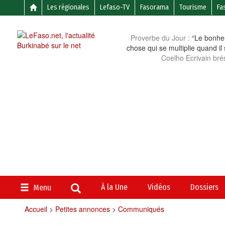
Les régionales
Lefaso-TV
Fasorama
Tourisme
Fa
Proverbe du Jour :
“Le bonheu
chose qui se multiplie quand il
Coelho Ecrivain brés
À la Une
Vidéos
Dossiers
Menu
Accueil
>
Petites annonces
>
Communiqués