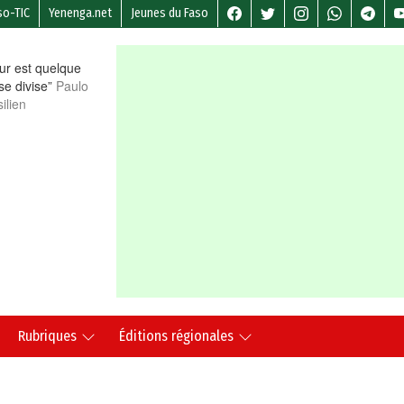
so-TIC
Yenenga.net
Jeunes du Faso
r est quelque
 se divise”
Paulo
ilien
Rubriques
Éditions régionales