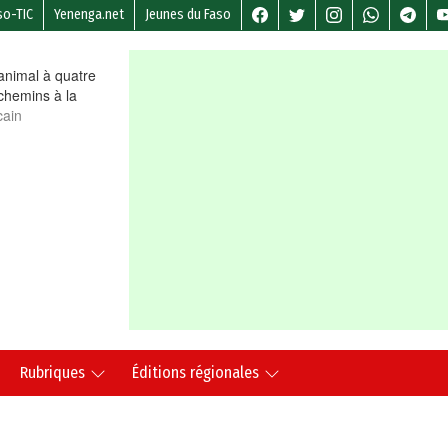
so-TIC
Yenenga.net
Jeunes du Faso
nimal à quatre
chemins à la
cain
Rubriques
Éditions régionales