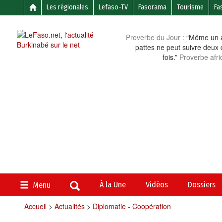
Les régionales
Lefaso-TV
Fasorama
Tourisme
Fa
Proverbe du Jour :
“Même un a
pattes ne peut suivre deux 
fois.”
Proverbe afri
À la Une
Vidéos
Dossiers
Menu
Accueil
>
Actualités
>
Diplomatie - Coopération