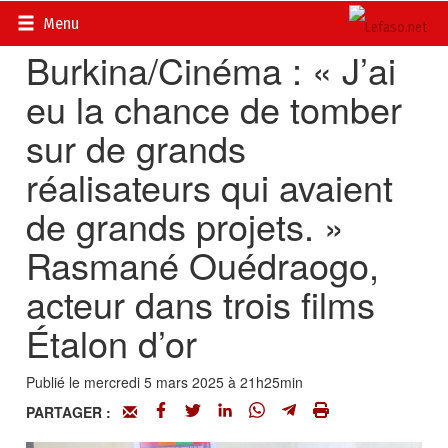
Accueil
>
Actualités
>
DOSSIERS
>
FESPACO 2025
Menu
Burkina/Cinéma : « J’ai
eu la chance de tomber
sur de grands
réalisateurs qui avaient
de grands projets. »
Rasmané Ouédraogo,
acteur dans trois films
Étalon d’or
Publié le mercredi 5 mars 2025 à 21h25min
PARTAGER :