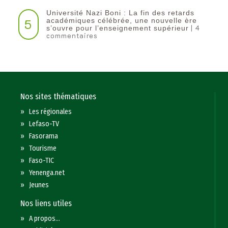
Université Nazi Boni : La fin des retards
5
académiques célébrée, une nouvelle ère
| 4
s’ouvre pour l’enseignement supérieur
commentaires
Nos sites thématiques
»
Les régionales
»
Lefaso-TV
»
Fasorama
»
Tourisme
»
Faso-TIC
»
Yenenga.net
»
Jeunes
Nos liens utiles
»
A propos...