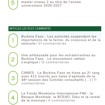
5
master niveau 2 au titre de l’année
universitaire 2026-2027
ARTICLES LES PLUS COMMENTÉS
Burkina Faso : Les autorités suspendent les
1
importations de la farine, du couscous et de la
| 21 commentaires
semoule
Une ambassade pour les extraterrestres au
2
Burkina Faso : Le mouvement raëlien
| 12 commentaires
s’explique
CAMES : Le Burkina Faso se hisse au 2ᵉ rang
3
avec 412 inscrits aux listes d’aptitude de la
| 11
48ᵉ session des Comités consultatifs (…)
commentaires
Le Fonds Monétaire International-FMI-, la
4
Banque Mondiale, la BCEAO, Dieu et la rareté
| 6 commentaires
de la monnaie