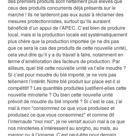
des premiers produits sont nettement plus élevés que
ceux des produits concurrents déjà présents sur le
marché ! Ils ne tarderont pas eux aussi à réclamer des
mesures protectionnistes, surtout qu’ils auraient
bénéficié d’un appui de l’APEC. C’est bien de produire
local, mais si la production locale est systématiquement
plus chère que la production importée (je ne dis pas
que ce sera le cas des produits de cette nouvelle unité),
cela veut dire qu’il y a du travail à faire, notamment en
terme d’amélioration des facteurs de production. Par
ailleurs, quel blé cette nouvelle unité va t’elle moudre ?
Si c’est pour moudre du blé importé, je ne vois pas
tellement l’intérêt. Notre blé produit sur place est-il si
compétitif ? Les quantités produites justifient-elles cette
nouvelle minoterie ? Ou bien cette nouvelle unité
prévoit de moudre du blé importé ? Si c’est le cas, j’ai
mal à mon "consommez ce que vous produisez et
produisez ce que vous consommez" et comme dit
l’internaute "moi moi", je ne verrait aucun mal à ce que
nos minoteries s’intéressent au sorgho, au maïs, au
manioc ou à l’igname. C’est peut-être pour demain,