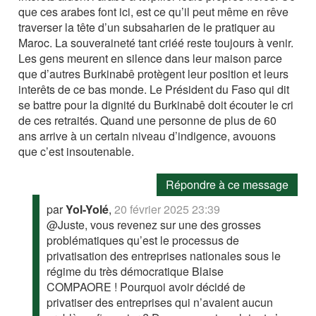
que ces arabes font ici, est ce qu’il peut même en rêve
traverser la tête d’un subsaharien de le pratiquer au
Maroc. La souveraineté tant criéé reste toujours à venir.
Les gens meurent en silence dans leur maison parce
que d’autres Burkinabê protègent leur position et leurs
interêts de ce bas monde. Le Président du Faso qui dit
se battre pour la dignité du Burkinabê doit écouter le cri
de ces retraités. Quand une personne de plus de 60
ans arrive à un certain niveau d’indigence, avouons
que c’est insoutenable.
Répondre à ce message
par
Yol-Yolé
,
20 février 2025 23:39
@Juste, vous revenez sur une des grosses
problématiques qu’est le processus de
privatisation des entreprises nationales sous le
régime du très démocratique Blaise
COMPAORE ! Pourquoi avoir décidé de
privatiser des entreprises qui n’avaient aucun