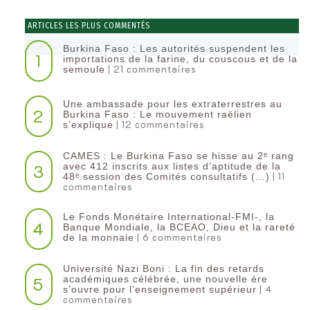
ARTICLES LES PLUS COMMENTÉS
Burkina Faso : Les autorités suspendent les
1
importations de la farine, du couscous et de la
| 21 commentaires
semoule
Une ambassade pour les extraterrestres au
2
Burkina Faso : Le mouvement raëlien
| 12 commentaires
s’explique
CAMES : Le Burkina Faso se hisse au 2ᵉ rang
3
avec 412 inscrits aux listes d’aptitude de la
| 11
48ᵉ session des Comités consultatifs (…)
commentaires
Le Fonds Monétaire International-FMI-, la
4
Banque Mondiale, la BCEAO, Dieu et la rareté
| 6 commentaires
de la monnaie
Université Nazi Boni : La fin des retards
5
académiques célébrée, une nouvelle ère
| 4
s’ouvre pour l’enseignement supérieur
commentaires