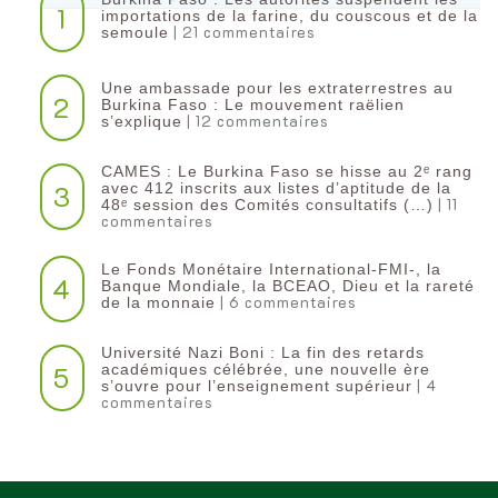
1
importations de la farine, du couscous et de la
| 21 commentaires
semoule
Une ambassade pour les extraterrestres au
2
Burkina Faso : Le mouvement raëlien
| 12 commentaires
s’explique
CAMES : Le Burkina Faso se hisse au 2ᵉ rang
3
avec 412 inscrits aux listes d’aptitude de la
| 11
48ᵉ session des Comités consultatifs (…)
commentaires
Le Fonds Monétaire International-FMI-, la
4
Banque Mondiale, la BCEAO, Dieu et la rareté
| 6 commentaires
de la monnaie
Université Nazi Boni : La fin des retards
5
académiques célébrée, une nouvelle ère
| 4
s’ouvre pour l’enseignement supérieur
commentaires