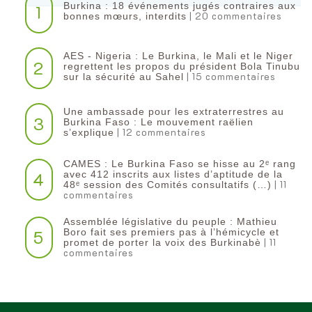
Burkina : 18 événements jugés contraires aux
1
| 20 commentaires
bonnes mœurs, interdits
AES - Nigeria : Le Burkina, le Mali et le Niger
2
regrettent les propos du président Bola Tinubu
| 15 commentaires
sur la sécurité au Sahel
Une ambassade pour les extraterrestres au
3
Burkina Faso : Le mouvement raëlien
| 12 commentaires
s’explique
CAMES : Le Burkina Faso se hisse au 2ᵉ rang
4
avec 412 inscrits aux listes d’aptitude de la
| 11
48ᵉ session des Comités consultatifs (…)
commentaires
Assemblée législative du peuple : Mathieu
5
Boro fait ses premiers pas à l’hémicycle et
| 11
promet de porter la voix des Burkinabè
commentaires