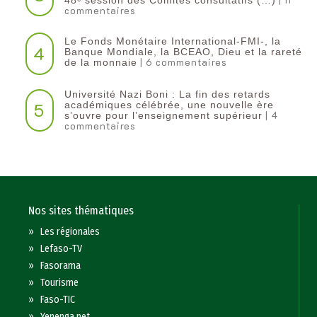
48ᵉ session des Comités consultatifs (…)
commentaires
Le Fonds Monétaire International-FMI-, la
4
Banque Mondiale, la BCEAO, Dieu et la rareté
| 6 commentaires
de la monnaie
Université Nazi Boni : La fin des retards
5
académiques célébrée, une nouvelle ère
| 4
s’ouvre pour l’enseignement supérieur
commentaires
Nos sites thématiques
»
Les régionales
»
Lefaso-TV
»
Fasorama
»
Tourisme
»
Faso-TIC
»
Yenenga.net