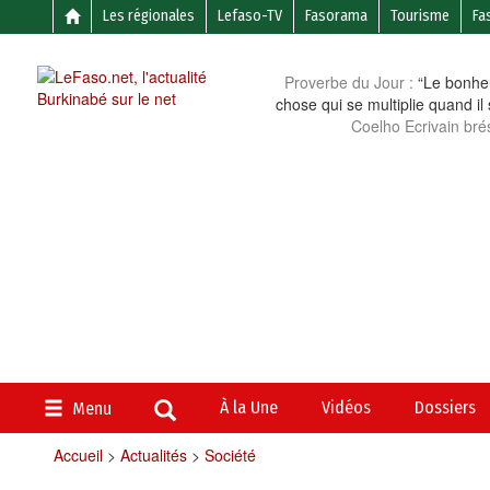
Les régionales
Lefaso-TV
Fasorama
Tourisme
Fa
Proverbe du Jour :
“Le bonheu
chose qui se multiplie quand il
Coelho Ecrivain brés
À la Une
Vidéos
Dossiers
Menu
Accueil
>
Actualités
>
Société