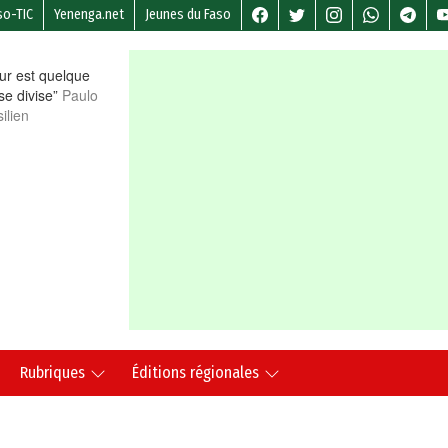
so-TIC
Yenenga.net
Jeunes du Faso
r est quelque
 se divise”
Paulo
ilien
Rubriques
Éditions régionales