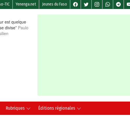
so-TIC
Yenenga.net
Jeunes du Faso
r est quelque
 se divise”
Paulo
ilien
Rubriques
Éditions régionales