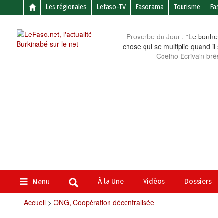
Les régionales
Lefaso-TV
Fasorama
Tourisme
Fa
Proverbe du Jour :
“Le bonheu
chose qui se multiplie quand il
Coelho Ecrivain brés
À la Une
Vidéos
Dossiers
Menu
Accueil
>
ONG, Coopération décentralisée