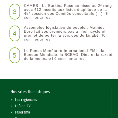
CAMES : Le Burkina Faso se hisse au 2ᵉ rang
3
avec 412 inscrits aux listes d’aptitude de la
| 11
48ᵉ session des Comités consultatifs (…)
commentaires
Assemblée législative du peuple : Mathieu
4
Boro fait ses premiers pas à l’hémicycle et
| 10
promet de porter la voix des Burkinabè
commentaires
Le Fonds Monétaire International-FMI-, la
5
Banque Mondiale, la BCEAO, Dieu et la rareté
| 6 commentaires
de la monnaie
Nos sites thématiques
»
Les régionales
»
Lefaso-TV
»
Fasorama