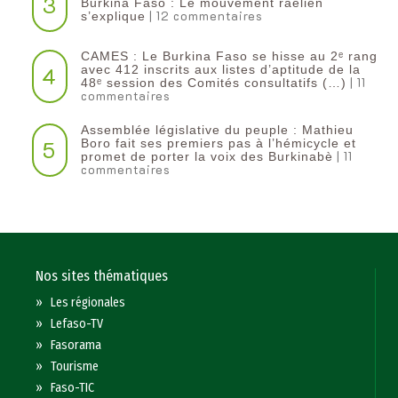
3
Burkina Faso : Le mouvement raëlien
| 12 commentaires
s’explique
CAMES : Le Burkina Faso se hisse au 2ᵉ rang
4
avec 412 inscrits aux listes d’aptitude de la
| 11
48ᵉ session des Comités consultatifs (…)
commentaires
Assemblée législative du peuple : Mathieu
5
Boro fait ses premiers pas à l’hémicycle et
| 11
promet de porter la voix des Burkinabè
commentaires
Nos sites thématiques
»
Les régionales
»
Lefaso-TV
»
Fasorama
»
Tourisme
»
Faso-TIC