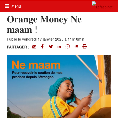
Accueil
>
Petites annonces
>
Communiqués
Menu
𝐎𝐫𝐚𝐧𝐠𝐞 𝐌𝐨𝐧𝐞𝐲 𝐍𝐞
𝐦𝐚𝐚𝐦 !
Publié le vendredi 17 janvier 2025 à 11h18min
PARTAGER :