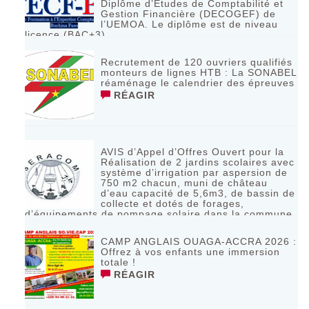
Diplôme d’Etudes de Comptabilité et
Gestion Financière (DECOGEF) de
l’UEMOA. Le diplôme est de niveau
licence (BAC+3)
RÉAGIR
Recrutement de 120 ouvriers qualifiés
monteurs de lignes HTB : La SONABEL
réaménage le calendrier des épreuves
RÉAGIR
AVIS d’Appel d’Offres Ouvert pour la
Réalisation de 2 jardins scolaires avec
système d’irrigation par aspersion de
750 m2 chacun, muni de château
d’eau capacité de 5,6m3, de bassin de
collecte et dotés de forages,
d’équipements de pompage solaire dans la commune
de Bagassi région des BANKUI
RÉAGIR
CAMP ANGLAIS OUAGA-ACCRA 2026 :
Offrez à vos enfants une immersion
totale !
RÉAGIR