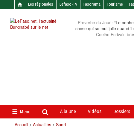
Les régionales
Lefaso-TV
Fasorama
Tourisme
Fa
Proverbe du Jour :
“Le bonheu
chose qui se multiplie quand il
Coelho Ecrivain brés
À la Une
Vidéos
Dossiers
Menu
Accueil
>
Actualités
>
Sport