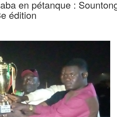
aba en pétanque : Sountong
e édition