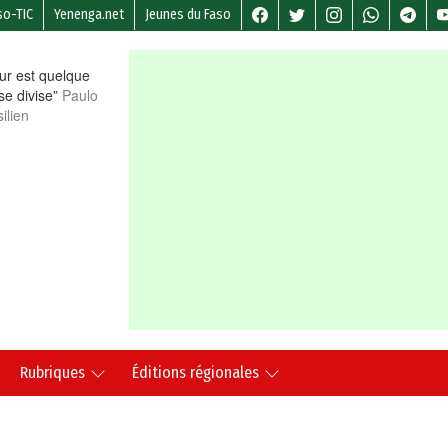
so-TIC
Yenenga.net
Jeunes du Faso
r est quelque
 se divise”
Paulo
ilien
Rubriques
Éditions régionales