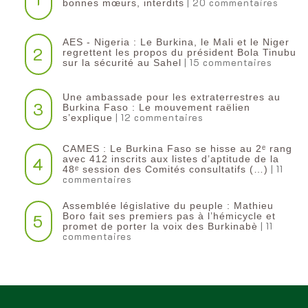
| 20 commentaires
bonnes mœurs, interdits
AES - Nigeria : Le Burkina, le Mali et le Niger
2
regrettent les propos du président Bola Tinubu
| 15 commentaires
sur la sécurité au Sahel
Une ambassade pour les extraterrestres au
3
Burkina Faso : Le mouvement raëlien
| 12 commentaires
s’explique
CAMES : Le Burkina Faso se hisse au 2ᵉ rang
4
avec 412 inscrits aux listes d’aptitude de la
| 11
48ᵉ session des Comités consultatifs (…)
commentaires
Assemblée législative du peuple : Mathieu
5
Boro fait ses premiers pas à l’hémicycle et
| 11
promet de porter la voix des Burkinabè
commentaires