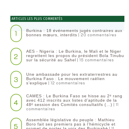
ARTICLES LES PLUS COMMENTÉS
Burkina : 18 événements jugés contraires aux
1
| 20 commentaires
bonnes mœurs, interdits
AES - Nigeria : Le Burkina, le Mali et le Niger
2
regrettent les propos du président Bola Tinubu
| 15 commentaires
sur la sécurité au Sahel
Une ambassade pour les extraterrestres au
3
Burkina Faso : Le mouvement raëlien
| 12 commentaires
s’explique
CAMES : Le Burkina Faso se hisse au 2ᵉ rang
4
avec 412 inscrits aux listes d’aptitude de la
| 11
48ᵉ session des Comités consultatifs (…)
commentaires
Assemblée législative du peuple : Mathieu
5
Boro fait ses premiers pas à l’hémicycle et
| 11
promet de porter la voix des Burkinabè