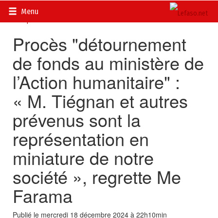
Accueil
>
Actualités
>
DOSSIERS
>
Procès Tiégnan et ses co-
Menu
inculpés
Procès "détournement
de fonds au ministère de
l’Action humanitaire" :
« M. Tiégnan et autres
prévenus sont la
représentation en
miniature de notre
société », regrette Me
Farama
Publié le mercredi 18 décembre 2024 à 22h10min