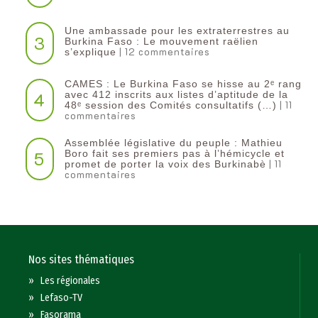
Une ambassade pour les extraterrestres au
3
Burkina Faso : Le mouvement raëlien
| 12 commentaires
s’explique
CAMES : Le Burkina Faso se hisse au 2ᵉ rang
4
avec 412 inscrits aux listes d’aptitude de la
| 11
48ᵉ session des Comités consultatifs (…)
commentaires
Assemblée législative du peuple : Mathieu
5
Boro fait ses premiers pas à l’hémicycle et
| 11
promet de porter la voix des Burkinabè
commentaires
Nos sites thématiques
»
Les régionales
»
Lefaso-TV
»
Fasorama