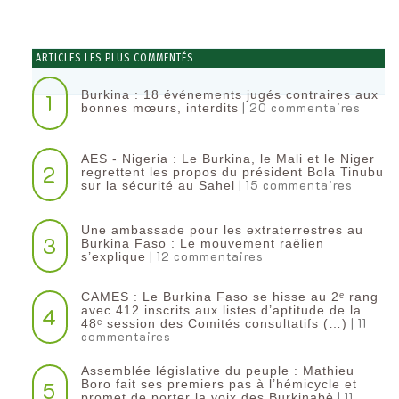
ARTICLES LES PLUS COMMENTÉS
Burkina : 18 événements jugés contraires aux
1
| 20 commentaires
bonnes mœurs, interdits
AES - Nigeria : Le Burkina, le Mali et le Niger
2
regrettent les propos du président Bola Tinubu
| 15 commentaires
sur la sécurité au Sahel
Une ambassade pour les extraterrestres au
3
Burkina Faso : Le mouvement raëlien
| 12 commentaires
s’explique
CAMES : Le Burkina Faso se hisse au 2ᵉ rang
4
avec 412 inscrits aux listes d’aptitude de la
| 11
48ᵉ session des Comités consultatifs (…)
commentaires
Assemblée législative du peuple : Mathieu
5
Boro fait ses premiers pas à l’hémicycle et
| 11
promet de porter la voix des Burkinabè