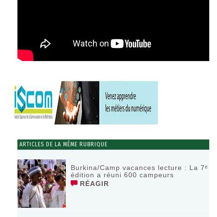
ARTICLES DE LA MÊME RUBRIQUE
Burkina/Camp vacances lecture : La 7ᵉ
édition a réuni 600 campeurs
RÉAGIR