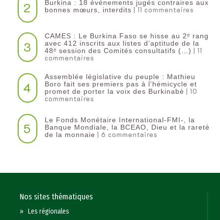
Burkina : 18 événements jugés contraires aux
2
| 11 commentaires
bonnes mœurs, interdits
CAMES : Le Burkina Faso se hisse au 2ᵉ rang
3
avec 412 inscrits aux listes d’aptitude de la
| 11
48ᵉ session des Comités consultatifs (…)
commentaires
Assemblée législative du peuple : Mathieu
4
Boro fait ses premiers pas à l’hémicycle et
| 10
promet de porter la voix des Burkinabè
commentaires
Le Fonds Monétaire International-FMI-, la
5
Banque Mondiale, la BCEAO, Dieu et la rareté
| 6 commentaires
de la monnaie
Nos sites thématiques
»
Les régionales