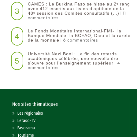
CAMES : Le Burkina Faso se hisse au 2ᵉ rang
3
avec 412 inscrits aux listes d’aptitude de la
| 11
48ᵉ session des Comités consultatifs (…)
commentaires
Le Fonds Monétaire International-FMI-, la
4
Banque Mondiale, la BCEAO, Dieu et la rareté
| 6 commentaires
de la monnaie
Université Nazi Boni : La fin des retards
5
académiques célébrée, une nouvelle ère
| 4
s’ouvre pour l’enseignement supérieur
commentaires
Nos sites thématiques
»
Les régionales
»
Lefaso-TV
»
Fasorama
»
Tourisme