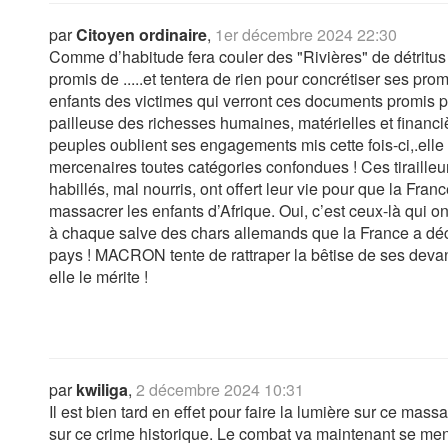
par
Citoyen ordinaire
,
1er décembre 2024 22:30
Comme d’habitude fera couler des "Rivières" de détritus
promis de .....et tentera de rien pour concrétiser ses prom
enfants des victimes qui verront ces documents promis p
pailleuse des richesses humaines, matérielles et financi
peuples oublient ses engagements mis cette fois-ci,.elle 
mercenaires toutes catégories confondues ! Ces tirailleur
habillés, mal nourris, ont offert leur vie pour que la France
massacrer les enfants d’Afrique. Oui, c’est ceux-là qui on
à chaque salve des chars allemands que la France a déci
pays ! MACRON tente de rattraper la bêtise de ses deva
elle le mérite !
par
kwiliga
,
2 décembre 2024 10:31
Il est bien tard en effet pour faire la lumière sur ce massac
sur ce crime historique. Le combat va maintenant se men