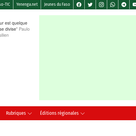
so-TIC
Yenenga.net
Jeunes du Faso
r est quelque
 se divise”
Paulo
ilien
Rubriques
Éditions régionales