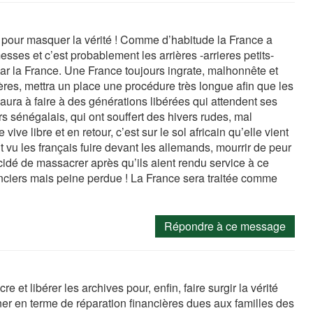
 pour masquer la vérité ! Comme d’habitude la France a
esses et c’est probablement les arrières -arrieres petits-
ar la France. Une France toujours ingrate, malhonnête et
ères, mettra un place une procédure très longue afin que les
aura à faire à des générations libérées qui attendent ses
s sénégalais, qui ont souffert des hivers rudes, mal
 vive libre et en retour, c’est sur le sol africain qu’elle vient
t vu les français fuire devant les allemands, mourrir de peur
dé de massacrer après qu’ils aient rendu service à ce
nciers mais peine perdue ! La France sera traitée comme
Répondre à ce message
re et libérer les archives pour, enfin, faire surgir la vérité
er en terme de réparation financières dues aux familles des