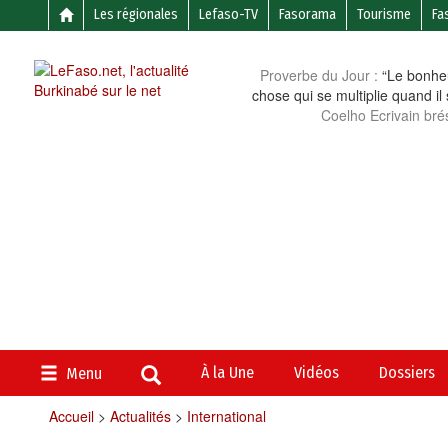
Les régionales
Lefaso-TV
Fasorama
Tourisme
Fa
Proverbe du Jour :
“Le bonheu
chose qui se multiplie quand il
Coelho Ecrivain brés
À la Une
Vidéos
Dossiers
Menu
Accueil
>
Actualités
>
International