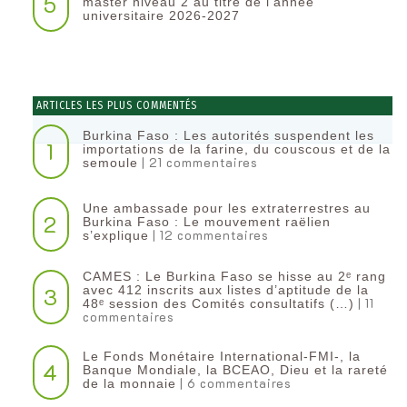
5
master niveau 2 au titre de l’année
universitaire 2026-2027
ARTICLES LES PLUS COMMENTÉS
Burkina Faso : Les autorités suspendent les
1
importations de la farine, du couscous et de la
| 21 commentaires
semoule
Une ambassade pour les extraterrestres au
2
Burkina Faso : Le mouvement raëlien
| 12 commentaires
s’explique
CAMES : Le Burkina Faso se hisse au 2ᵉ rang
3
avec 412 inscrits aux listes d’aptitude de la
| 11
48ᵉ session des Comités consultatifs (…)
commentaires
Le Fonds Monétaire International-FMI-, la
4
Banque Mondiale, la BCEAO, Dieu et la rareté
| 6 commentaires
de la monnaie