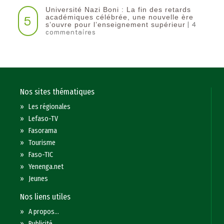
Université Nazi Boni : La fin des retards
5
académiques célébrée, une nouvelle ère
| 4
s’ouvre pour l’enseignement supérieur
commentaires
Nos sites thématiques
»
Les régionales
»
Lefaso-TV
»
Fasorama
»
Tourisme
»
Faso-TIC
»
Yenenga.net
»
Jeunes
Nos liens utiles
»
A propos...
»
Publicité