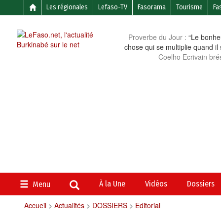
Les régionales
Lefaso-TV
Fasorama
Tourisme
Fa
Proverbe du Jour :
“Le bonheu
chose qui se multiplie quand il
Coelho Ecrivain brés
À la Une
Vidéos
Dossiers
Menu
Accueil
>
Actualités
>
DOSSIERS
>
Editorial