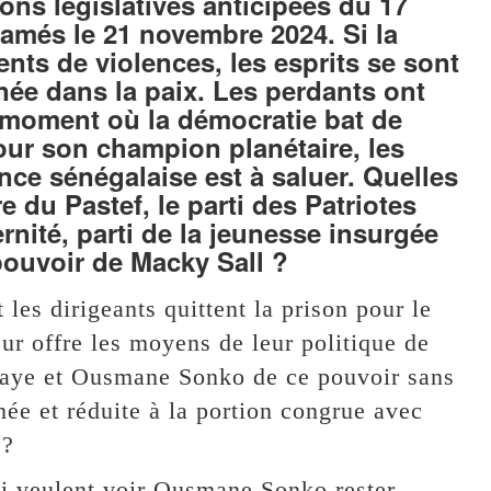
ions législatives anticipées du 17
amés le 21 novembre 2024. Si la
s de violences, les esprits se sont
née dans la paix. Les perdants ont
u moment où la démocratie bat de
pour son champion planétaire, les
nce sénégalaise est à saluer. Quelles
re du Pastef, le parti des Patriotes
ernité, parti de la jeunesse insurgée
 pouvoir de Macky Sall ?
 les dirigeants quittent la prison pour le
ur offre les moyens de leur politique de
 Faye et Ousmane Sonko de ce pouvoir sans
née et réduite à la portion congrue avec
 ?
ui veulent voir Ousmane Sonko rester