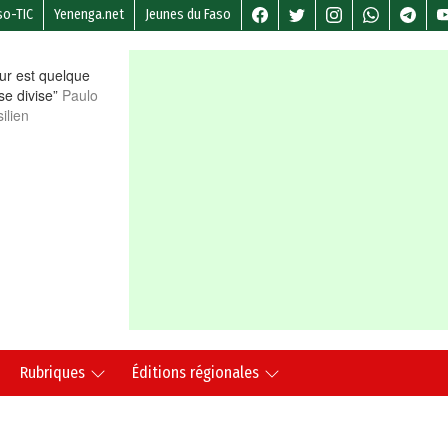
so-TIC
Yenenga.net
Jeunes du Faso
r est quelque
 se divise”
Paulo
ilien
Rubriques
Éditions régionales