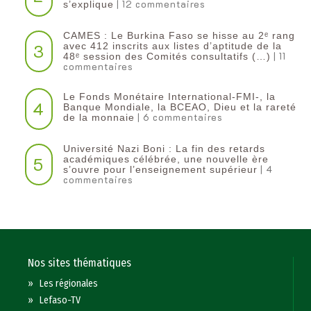
| 12 commentaires
s’explique
CAMES : Le Burkina Faso se hisse au 2ᵉ rang
3
avec 412 inscrits aux listes d’aptitude de la
| 11
48ᵉ session des Comités consultatifs (…)
commentaires
Le Fonds Monétaire International-FMI-, la
4
Banque Mondiale, la BCEAO, Dieu et la rareté
| 6 commentaires
de la monnaie
Université Nazi Boni : La fin des retards
5
académiques célébrée, une nouvelle ère
| 4
s’ouvre pour l’enseignement supérieur
commentaires
Nos sites thématiques
»
Les régionales
»
Lefaso-TV