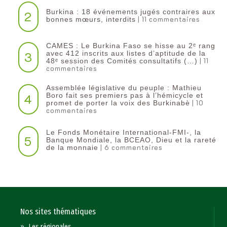
Burkina : 18 événements jugés contraires aux
2
| 11 commentaires
bonnes mœurs, interdits
CAMES : Le Burkina Faso se hisse au 2ᵉ rang
3
avec 412 inscrits aux listes d’aptitude de la
| 11
48ᵉ session des Comités consultatifs (…)
commentaires
Assemblée législative du peuple : Mathieu
4
Boro fait ses premiers pas à l’hémicycle et
| 10
promet de porter la voix des Burkinabè
commentaires
Le Fonds Monétaire International-FMI-, la
5
Banque Mondiale, la BCEAO, Dieu et la rareté
| 6 commentaires
de la monnaie
Nos sites thématiques
»
Les régionales