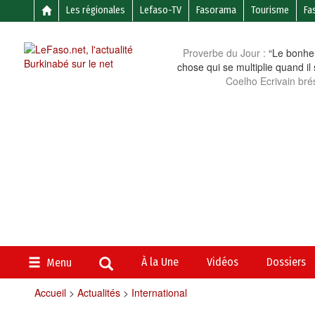
Les régionales
Lefaso-TV
Fasorama
Tourisme
Fa
Proverbe du Jour :
“Le bonheu
chose qui se multiplie quand il
Coelho Ecrivain brés
À la Une
Vidéos
Dossiers
Menu
Accueil
>
Actualités
>
International