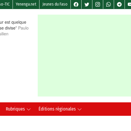
so-TIC
Yenenga.net
Jeunes du Faso
r est quelque
 se divise”
Paulo
ilien
Rubriques
Éditions régionales