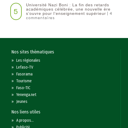
Université Nazi Boni : La fin des retards
5
académiques célébrée, une nouvelle ère
| 4
s’ouvre pour l’enseignement supérieur
commentaires
Nos sites thématiques
»
Les régionales
»
Lefaso-TV
»
Fasorama
»
Tourisme
»
Faso-TIC
»
Yenenga.net
»
Jeunes
Nos liens utiles
»
A propos...
»
Publicité