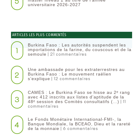
5
master niveau 2 au titre de l’année
universitaire 2026-2027
ARTICLES LES PLUS COMMENTÉS
Burkina Faso : Les autorités suspendent les
1
importations de la farine, du couscous et de la
| 21 commentaires
semoule
Une ambassade pour les extraterrestres au
2
Burkina Faso : Le mouvement raëlien
| 12 commentaires
s’explique
CAMES : Le Burkina Faso se hisse au 2ᵉ rang
3
avec 412 inscrits aux listes d’aptitude de la
| 11
48ᵉ session des Comités consultatifs (…)
commentaires
Le Fonds Monétaire International-FMI-, la
4
Banque Mondiale, la BCEAO, Dieu et la rareté
| 6 commentaires
de la monnaie