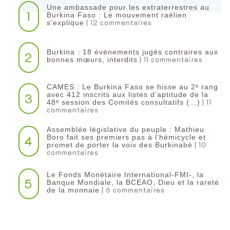
Une ambassade pour les extraterrestres au
1
Burkina Faso : Le mouvement raëlien
| 12 commentaires
s’explique
Burkina : 18 événements jugés contraires aux
2
| 11 commentaires
bonnes mœurs, interdits
CAMES : Le Burkina Faso se hisse au 2ᵉ rang
3
avec 412 inscrits aux listes d’aptitude de la
| 11
48ᵉ session des Comités consultatifs (…)
commentaires
Assemblée législative du peuple : Mathieu
4
Boro fait ses premiers pas à l’hémicycle et
| 10
promet de porter la voix des Burkinabè
commentaires
Le Fonds Monétaire International-FMI-, la
5
Banque Mondiale, la BCEAO, Dieu et la rareté
| 6 commentaires
de la monnaie