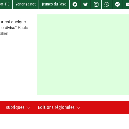
so-TIC
Yenenga.net
Jeunes du Faso
r est quelque
 se divise”
Paulo
ilien
Rubriques
Éditions régionales