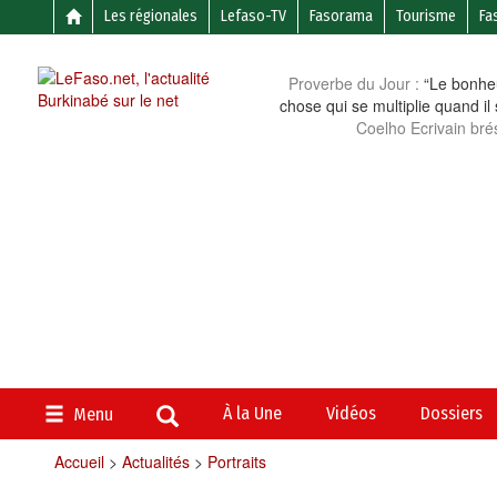
Les régionales
Lefaso-TV
Fasorama
Tourisme
Fa
Proverbe du Jour :
“Le bonheu
chose qui se multiplie quand il
Coelho Ecrivain brés
À la Une
Vidéos
Dossiers
Menu
Accueil
>
Actualités
>
Portraits