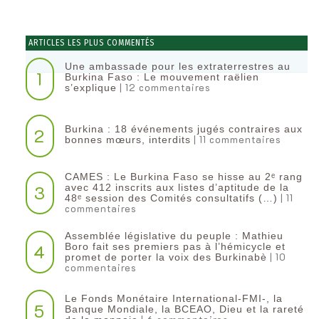
ARTICLES LES PLUS COMMENTÉS
Une ambassade pour les extraterrestres au
1
Burkina Faso : Le mouvement raëlien
| 12 commentaires
s’explique
Burkina : 18 événements jugés contraires aux
2
| 11 commentaires
bonnes mœurs, interdits
CAMES : Le Burkina Faso se hisse au 2ᵉ rang
3
avec 412 inscrits aux listes d’aptitude de la
| 11
48ᵉ session des Comités consultatifs (…)
commentaires
Assemblée législative du peuple : Mathieu
4
Boro fait ses premiers pas à l’hémicycle et
| 10
promet de porter la voix des Burkinabè
commentaires
Le Fonds Monétaire International-FMI-, la
5
Banque Mondiale, la BCEAO, Dieu et la rareté