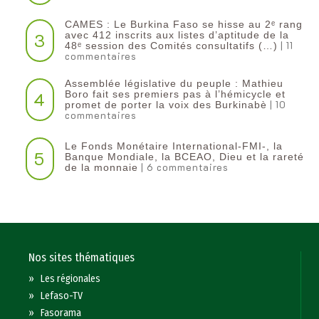
CAMES : Le Burkina Faso se hisse au 2ᵉ rang
3
avec 412 inscrits aux listes d’aptitude de la
| 11
48ᵉ session des Comités consultatifs (…)
commentaires
Assemblée législative du peuple : Mathieu
4
Boro fait ses premiers pas à l’hémicycle et
| 10
promet de porter la voix des Burkinabè
commentaires
Le Fonds Monétaire International-FMI-, la
5
Banque Mondiale, la BCEAO, Dieu et la rareté
| 6 commentaires
de la monnaie
Nos sites thématiques
»
Les régionales
»
Lefaso-TV
»
Fasorama